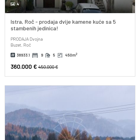
4
Istra, Roč - prodaja dvije kamene kuće sa 5
stambenih jedinica!
PRODAJA
Dvojna
Buzet, Roč
2
38933.1
9
5
450m
360.000 €
450.000 €