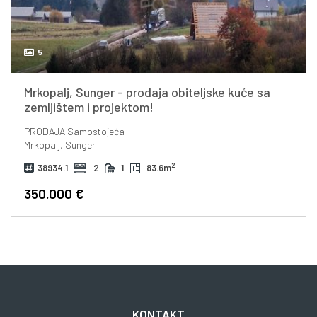
5
Mrkopalj, Sunger - prodaja obiteljske kuće sa
zemljištem i projektom!
PRODAJA
Samostojeća
Mrkopalj, Sunger
2
38934.1
2
1
83.6m
350.000 €
KONTAKT