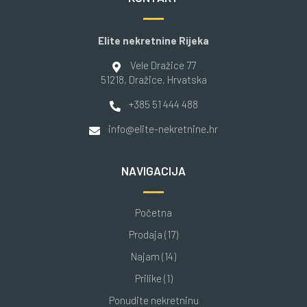
Elite nekretnine Rijeka
Vele Dražice 77
51218
, Dražice
, Hrvatska
+385 51 444 488
info@elite-nekretnine.hr
NAVIGACIJA
Početna
Prodaja (17)
Najam (14)
Prilike (1)
Ponudite nekretninu