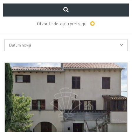
Otvorite detaljnu pretragu
Datum noviji