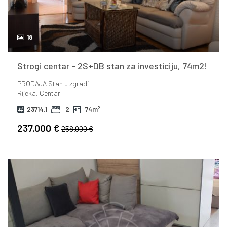
18
Strogi centar - 2S+DB stan za investiciju, 74m2!
PRODAJA
Stan u zgradi
Rijeka, Centar
2
23714.1
2
74m
237.000 €
258.000 €