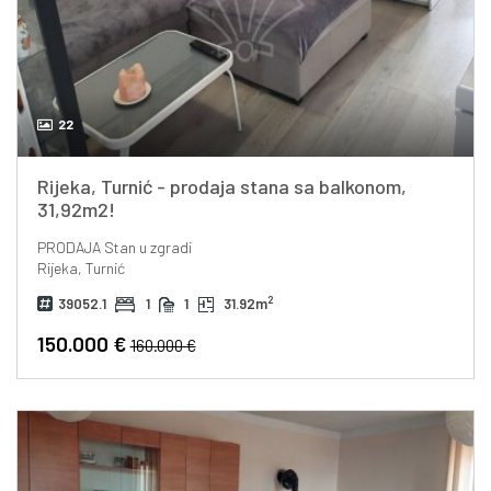
22
Rijeka, Turnić - prodaja stana sa balkonom,
31,92m2!
PRODAJA
Stan u zgradi
Rijeka, Turnić
2
39052.1
1
1
31.92m
150.000 €
160.000 €