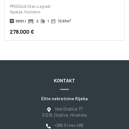
PRODAJA
Stan u zgradi
Opatija, Kosićevo
2
39101.1
2
1
73.57m
278.000 €
KONTAKT
Elite nekretnine Rijeka
Vele Dražice 77
51218
, Dražice
, Hrvatska
+385 51 444 488