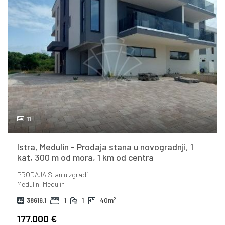
11
Istra, Medulin - Prodaja stana u novogradnji, 1
kat, 300 m od mora, 1 km od centra
PRODAJA
Stan u zgradi
Medulin, Medulin
2
38616.1
1
1
40m
177.000 €