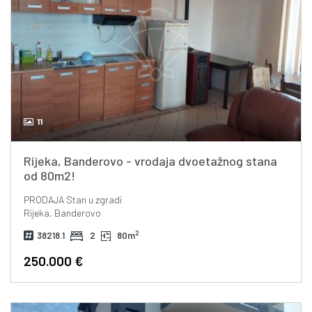
11
Rijeka, Banderovo - vrodaja dvoetažnog stana
od 80m2!
PRODAJA
Stan u zgradi
Rijeka, Banderovo
2
38218.1
2
80m
250.000 €