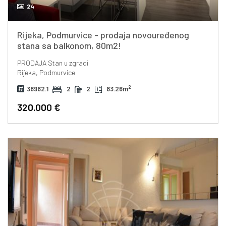
24
Rijeka, Podmurvice - prodaja novouređenog
stana sa balkonom, 80m2!
PRODAJA
Stan u zgradi
Rijeka, Podmurvice
2
38962.1
2
2
83.26m
320.000 €