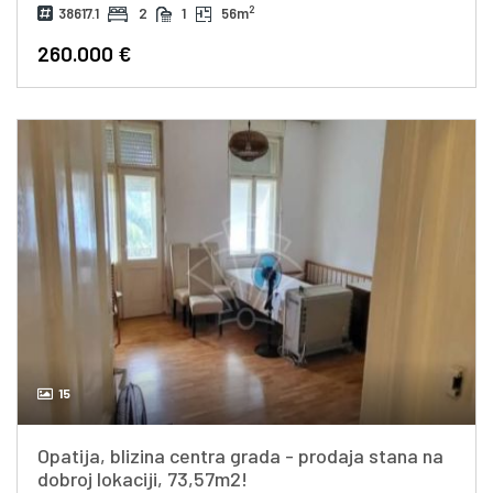
2
38617.1
2
1
56m
260.000 €
15
Opatija, blizina centra grada - prodaja stana na
dobroj lokaciji, 73,57m2!