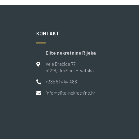
KONTAKT
Elite nekretnine Rijeka
Vele Dražice 77
51218
, Dražice
, Hrvatska
+385 51 444 488
info@elite-nekretnine.hr