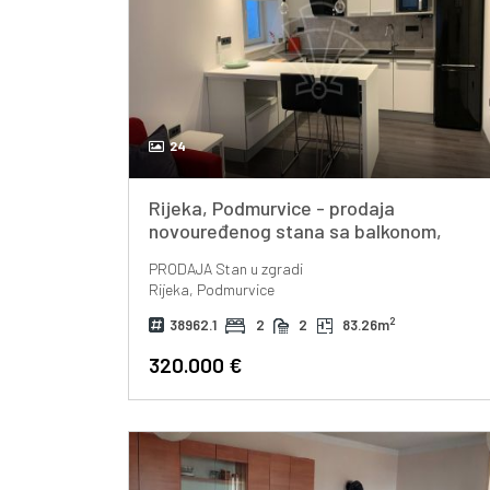
24
Rijeka, Podmurvice - prodaja
novouređenog stana sa balkonom,
80m2!
PRODAJA
Stan u zgradi
Rijeka, Podmurvice
2
38962.1
2
2
83.26m
320.000 €