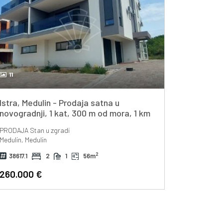
11
Istra, Medulin - Prodaja satna u
novogradnji, 1 kat, 300 m od mora, 1 km
od centra
PRODAJA
Stan u zgradi
Medulin, Medulin
2
38617.1
2
1
56m
260.000 €