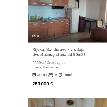
11
Rijeka, Banderovo - vrodaja
dvoetažnog stana od 80m2!
PRODAJA
Stan u zgradi
Rijeka, Banderovo
2
38218.1
2
80m
250.000 €