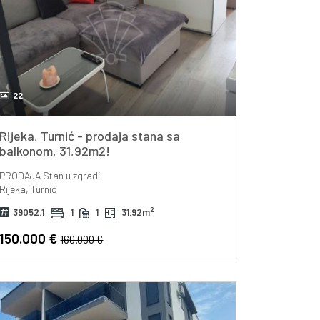
22
Rijeka, Turnić - prodaja stana sa
balkonom, 31,92m2!
PRODAJA
Stan u zgradi
Rijeka, Turnić
2
39052.1
1
1
31.92m
150.000 €
160.000 €