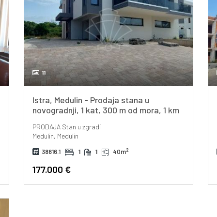
11
Istra, Medulin - Prodaja stana u
novogradnji, 1 kat, 300 m od mora, 1 km
od centra
PRODAJA
Stan u zgradi
Medulin, Medulin
2
38616.1
1
1
40m
177.000 €