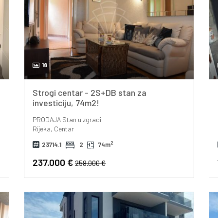
18
Strogi centar - 2S+DB stan za
investiciju, 74m2!
PRODAJA
Stan u zgradi
Rijeka, Centar
2
23714.1
2
74m
237.000 €
258.000 €