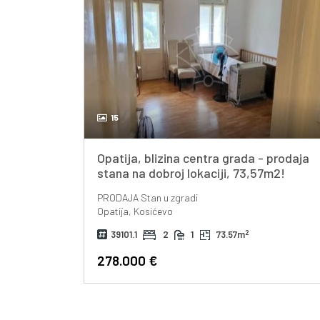
15
Opatija, blizina centra grada - prodaja
stana na dobroj lokaciji, 73,57m2!
PRODAJA
Stan u zgradi
Opatija, Kosićevo
2
39101.1
2
1
73.57m
278.000 €