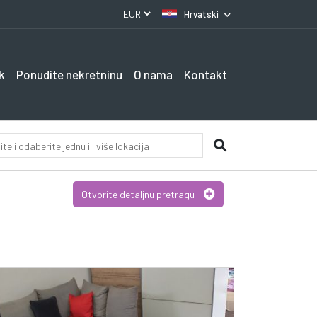
Hrvatski
k
Ponudite nekretninu
O nama
Kontakt
Otvorite detaljnu pretragu