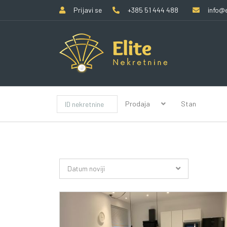
Prijavi se
+385 51 444 488
info@e
Prodaja
Stan
Datum noviji