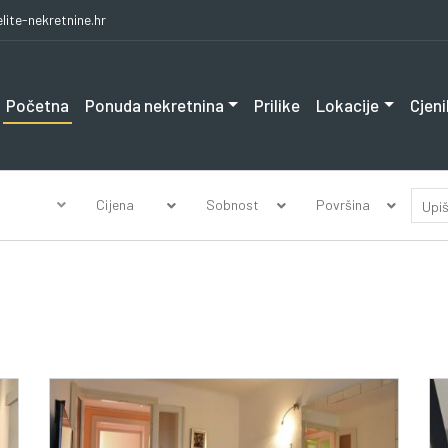
lite-nekretnine.hr
Početna
Ponuda nekretnina
Prilike
Lokacije
Cjeni
Cijena
Sobnost
Površina