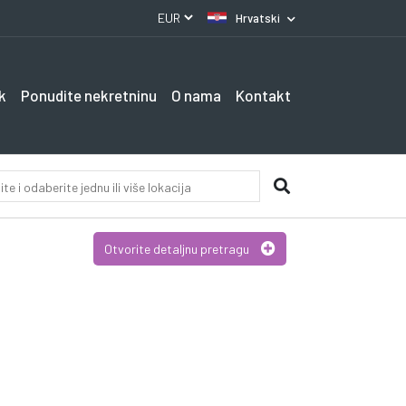
Hrvatski
k
Ponudite nekretninu
O nama
Kontakt
Otvorite detaljnu pretragu