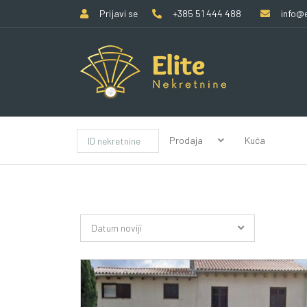
Prijavi se
+385 51 444 488
info@e
Prodaja
Kuća
Datum noviji