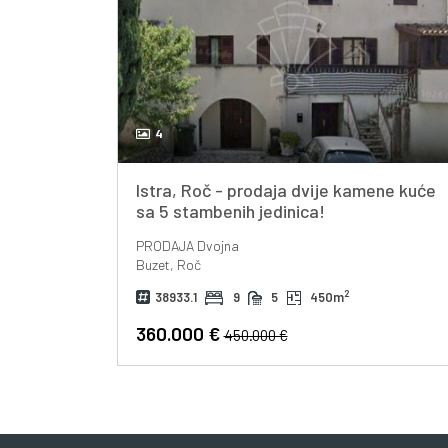
4
Istra, Roč - prodaja dvije kamene kuće
sa 5 stambenih jedinica!
PRODAJA
Dvojna
Buzet, Roč
2
38933.1
9
5
450m
360.000 €
450.000 €