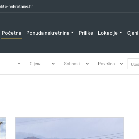
lite-nekretnine.hr
Početna
Ponuda nekretnina
Prilike
Lokacije
Cjeni
Cijena
Sobnost
Površina