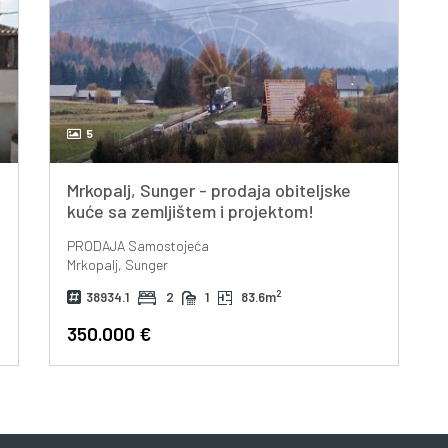
5
Mrkopalj, Sunger - prodaja obiteljske
kuće sa zemljištem i projektom!
PRODAJA
Samostojeća
Mrkopalj, Sunger
2
38934.1
2
1
83.6m
350.000 €