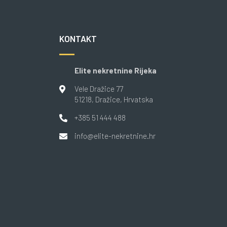
KONTAKT
Elite nekretnine Rijeka
Vele Dražice 77
51218
, Dražice
, Hrvatska
+385 51 444 488
info@elite-nekretnine.hr