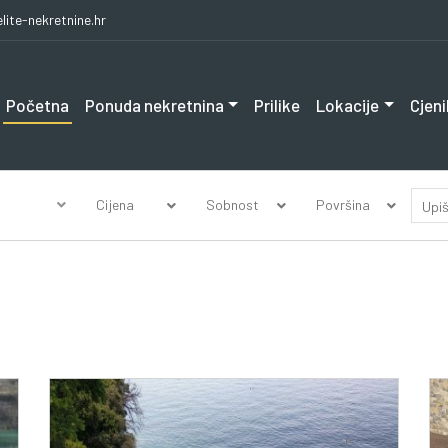
lite-nekretnine.hr
Početna
Ponuda nekretnina
Prilike
Lokacije
Cjeni
Cijena
Sobnost
Površina