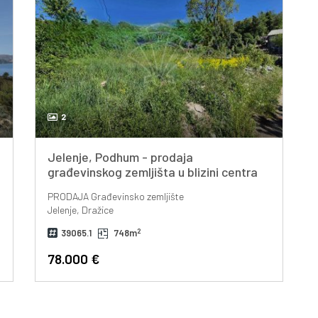
2
Jelenje, Podhum - prodaja
građevinskog zemljišta u blizini centra
Dražica od 748m2!
PRODAJA
Građevinsko zemljište
Jelenje, Dražice
2
39065.1
748m
78.000 €