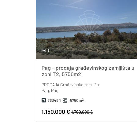
9
Pag - prodaja građevinskog zemljišta u
zoni T2, 5750m2!
PRODAJA
Građevinsko zemljište
Pag, Pag
2
38348.1
5750m
1.150.000 €
1.700.000 €