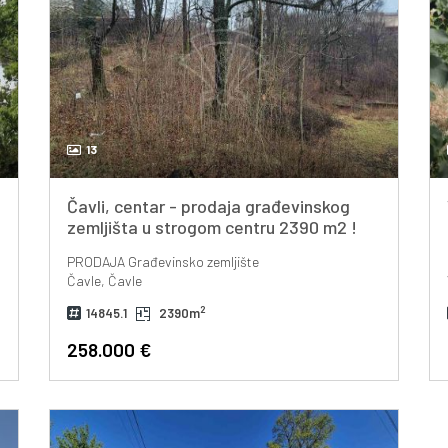
13
g
Čavli, centar - prodaja građevinskog
zemljišta u strogom centru 2390 m2 !
PRODAJA
Građevinsko zemljište
Čavle, Čavle
2
14845.1
2390m
258.000 €