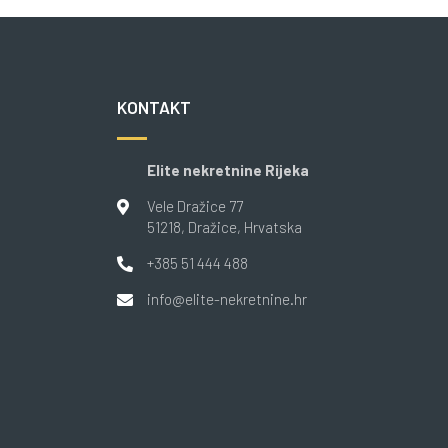
KONTAKT
Elite nekretnine Rijeka
Vele Dražice 77
51218
, Dražice
, Hrvatska
+385 51 444 488
info@elite-nekretnine.hr