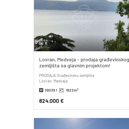
11
Lovran, Medveja - prodaja građevinsko
zemljišta sa glavnim projektom!
PRODAJA
Građevinsko zemljište
Lovran, Medveja
2
39039.1
1822m
824.000 €