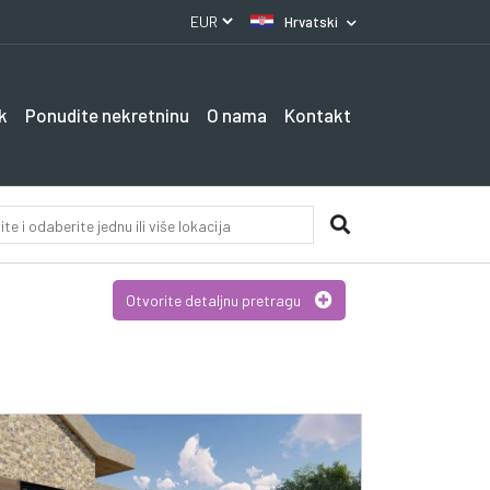
Hrvatski
k
Ponudite nekretninu
O nama
Kontakt
Otvorite detaljnu pretragu