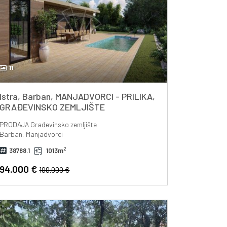
11
Istra, Barban, MANJADVORCI - PRILIKA,
GRAĐEVINSKO ZEMLJIŠTE
PRODAJA
Građevinsko zemljište
Barban, Manjadvorci
2
38788.1
1013m
94.000 €
100.000 €