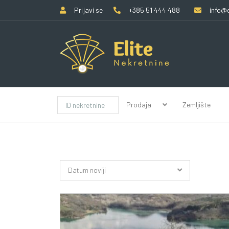
Prijavi se
+385 51 444 488
info@e
Prodaja
Zemljište
Datum noviji