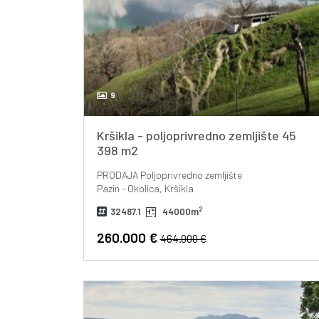
9
Kršikla - poljoprivredno zemljište 45
398 m2
PRODAJA
Poljoprivredno zemljište
Pazin - Okolica, Kršikla
2
32487.1
44000m
260.000 €
464.000 €