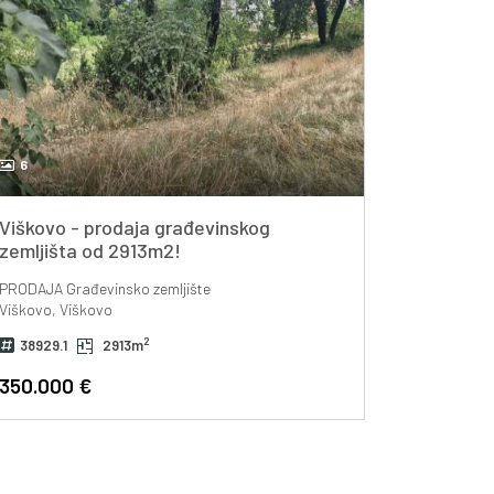
6
Viškovo - prodaja građevinskog
zemljišta od 2913m2!
PRODAJA
Građevinsko zemljište
Viškovo, Viškovo
2
38929.1
2913m
350.000 €