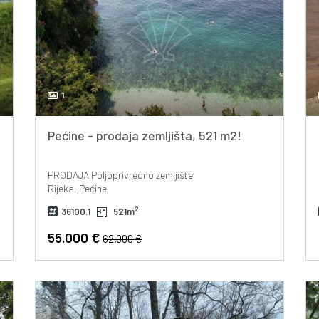
1
Pećine - prodaja zemljišta, 521 m2!
PRODAJA
Poljoprivredno zemljište
Rijeka, Pećine
2
36100.1
521m
55.000 €
62.000 €