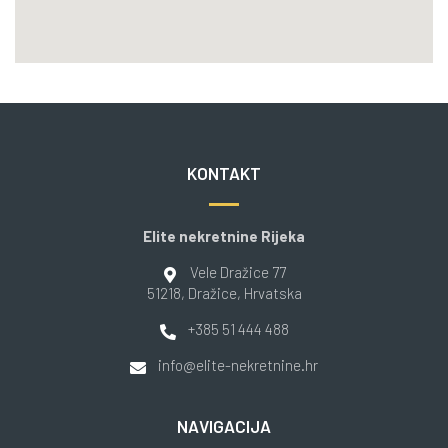
KONTAKT
Elite nekretnine Rijeka
Vele Dražice 77
51218
, Dražice
, Hrvatska
+385 51 444 488
info@elite-nekretnine.hr
NAVIGACIJA