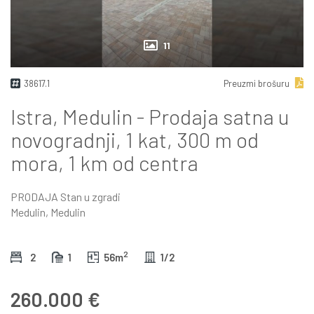
11
38617.1
Preuzmi brošuru
Istra, Medulin - Prodaja satna u
novogradnji, 1 kat, 300 m od
mora, 1 km od centra
PRODAJA
Stan u zgradi
Medulin, Medulin
2
2
1
56m
1/2
260.000 €