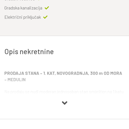
Gradska kanalizacija
Električni priključak
Opis nekretnine
PRODAJA STANA – 1. KAT, NOVOGRADNJA, 300 m OD MORA
– MEDULIN
Na prodaju se nudi moderan jednosoban stan smješten na 1.katu
kvalitetno izgrađene, novouređene zgrade s ukupno 5 stambenih
jedinica, na atraktivnoj lokaciji u Medulinu. Stan se nalazi svega
300 metara od mora i uređene plaže, dok je udaljen samo 1 km od
samog srca centra mjesta, s brojnim sadržajima, restoranima i
šetnicama.