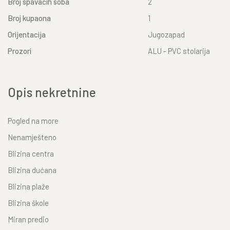
Broj spavaćih soba
2
Broj kupaona
1
Orijentacija
Jugozapad
Prozori
ALU - PVC stolarija
Opis nekretnine
Pogled na more
Nenamješteno
Blizina centra
Blizina dućana
Blizina plaže
Blizina škole
Miran predio