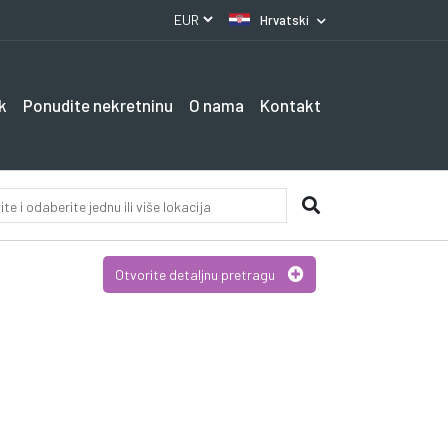
Hrvatski
k
Ponudite nekretninu
O nama
Kontakt
Otvorite detaljnu pretragu