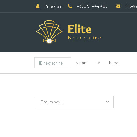
Prijavi se
+385 51 444 488
info@e
Najam
Kuća
Datum noviji