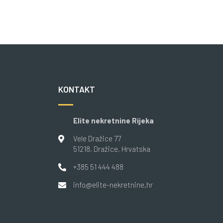
KONTAKT
Elite nekretnine Rijeka
Vele Dražice 77
51218
, Dražice
, Hrvatska
+385 51 444 488
info@elite-nekretnine.hr