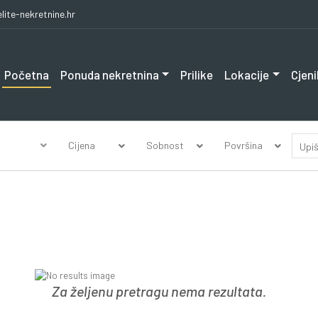
lite-nekretnine.hr
Početna
Ponuda nekretnina
Prilike
Lokacije
Cjeni
Cijena
Sobnost
Površina
Za željenu pretragu nema rezultata.